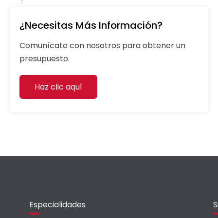
¿Necesitas Más Información?
Comunícate con nosotros para obtener un
presupuesto.
Haz clic aquí
Especialidades
S