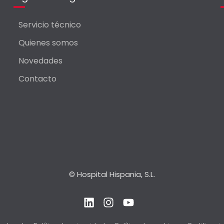
Servicio técnico
Quienes somos
Novedades
Contacto
© Hospital Hispania, S.L.
L
I
Y
i
n
o
n
s
u