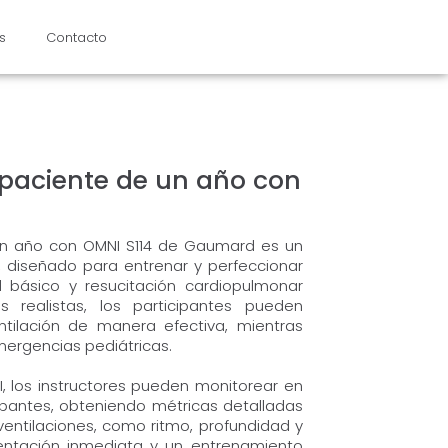
s
Contacto
paciente de un año con
un año con OMNI S114 de Gaumard es un
 diseñado para entrenar y perfeccionar
l básico y resucitación cardiopulmonar
s realistas, los participantes pueden
ntilación de manera efectiva, mientras
mergencias pediátricas.
 los instructores pueden monitorear en
ipantes, obteniendo métricas detalladas
ventilaciones, como ritmo, profundidad y
mentación inmediata y un entrenamiento