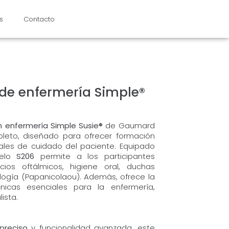
s
Contacto
de enfermería Simple®
 enfermería Simple Susie®
de Gaumard
eto, diseñado para ofrecer formación
rales de cuidado del paciente. Equipado
delo
S206
permite a los participantes
cios oftálmicos, higiene oral, duchas
logía (Papanicolaou). Además, ofrece la
nicas esenciales para la enfermería,
ista.
preciso
y funcionalidad avanzada, este