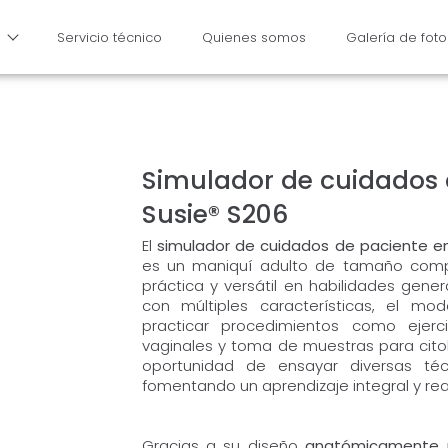
Servicio técnico
Quienes somos
Galería de foto
Simulador de cuidados 
Susie® S206
El
simulador de cuidados de paciente en
es un maniquí adulto de tamaño compl
práctica y versátil en habilidades gene
con múltiples características, el mo
practicar procedimientos como ejerci
vaginales y toma de muestras para cito
oportunidad de ensayar diversas téc
fomentando un aprendizaje integral y real
Gracias a su diseño
anatómicamente 