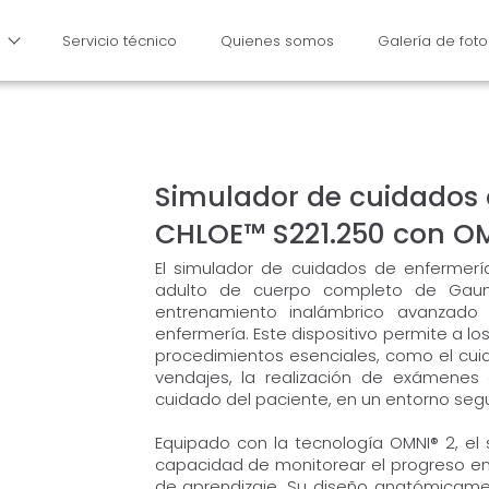
Servicio técnico
Quienes somos
Galería de foto
Simulador de cuidados d
CHLOE™ S221.250 con OM
El simulador de cuidados de enfermerí
adulto de cuerpo completo de Gaum
entrenamiento inalámbrico avanzado 
enfermería. Este dispositivo permite a lo
procedimientos esenciales, como el cui
vendajes, la realización de exámene
cuidado del paciente, en un entorno segur
Equipado con la tecnología OMNI® 2, el s
capacidad de monitorear el progreso en 
de aprendizaje. Su diseño anatómicament