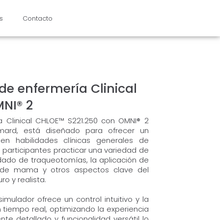
s
Contacto
e enfermería Clinical
NI® 2
a Clinical CHLOE™ S221.250 con OMNI® 2
ard, está diseñado para ofrecer un
en habilidades clínicas generales de
s participantes practicar una variedad de
dado de traqueotomías, la aplicación de
s de mama y otros aspectos clave del
o y realista.
imulador ofrece un control intuitivo y la
tiempo real, optimizando la experiencia
e detallado y funcionalidad versátil lo