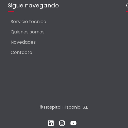
Sigue navegando
Servicio técnico
Quienes somos
Novedades
Contacto
© Hospital Hispania, S.L.
L
I
Y
i
n
o