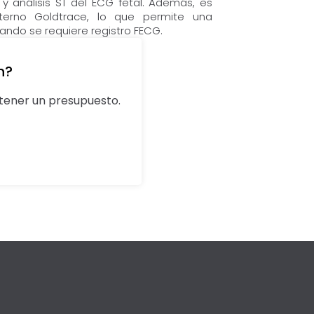
 y análisis ST del ECG fetal. Además, es
nterno Goldtrace, lo que permite una
ando se requiere registro FECG.
n?
ener un presupuesto.