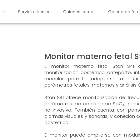
Servicio técnico
Quienes somos
Galería de foto
Monitor materno fetal S
El monitor materno fetal Stan S41
monitorización obstétrica anteparto, in
modular permite adaptarse a distint
parámetros fetales, maternos y análisis 
Stan S41 ofrece monitorización de frecue
parámetros maternos como SpO₂, frecuen
no invasiva. También cuenta con pantall
alarmas visuales y sonoras, y conexión 
obstétrica.
El monitor puede ampliarse con módulo