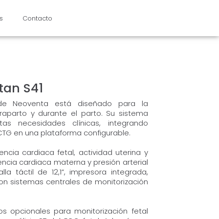
s
Contacto
tan S41
 de Neoventa está diseñado para la
traparto y durante el parto. Su sistema
as necesidades clínicas, integrando
CTG en una plataforma configurable.
ncia cardiaca fetal, actividad uterina y
cia cardiaca materna y presión arterial
a táctil de 12,1”, impresora integrada,
con sistemas centrales de monitorización
s opcionales para monitorización fetal