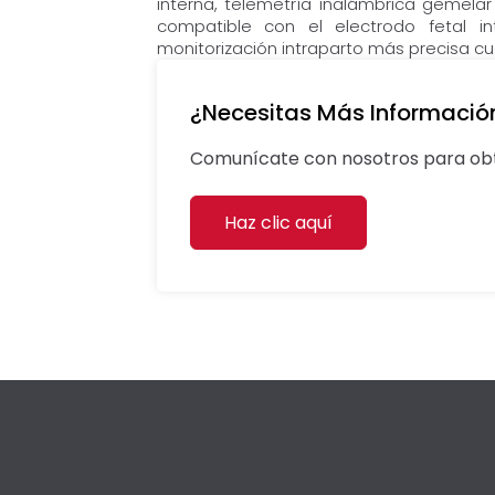
interna, telemetría inalámbrica gemelar
compatible con el electrodo fetal i
monitorización intraparto más precisa cu
¿Necesitas Más Informació
Comunícate con nosotros para obt
Haz clic aquí