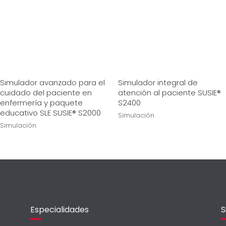
Simulador avanzado para el
Simulador integral de
cuidado del paciente en
atención al paciente SUSIE®
enfermería y paquete
S2400
educativo SLE SUSIE® S2000
Simulación
Simulación
Especialidades
S