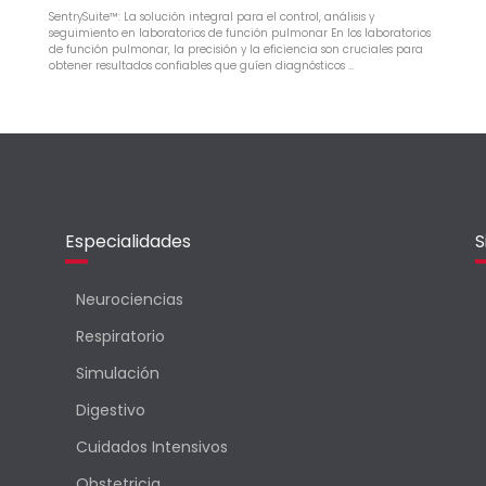
SentrySuite™: La solución integral para el control, análisis y
seguimiento en laboratorios de función pulmonar En los laboratorios
de función pulmonar, la precisión y la eficiencia son cruciales para
obtener resultados confiables que guíen diagnósticos …
Especialidades
S
Neurociencias
Respiratorio
Simulación
Digestivo
Cuidados Intensivos
Obstetricia