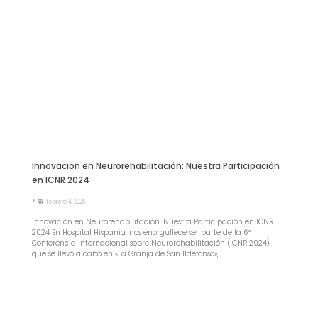
Innovación en Neurorehabilitación: Nuestra Participación
en ICNR 2024
•
febrero 4, 2025
Innovación en Neurorehabilitación: Nuestra Participación en ICNR
2024 En Hospital Hispania, nos enorgullece ser parte de la 6ª
Conferencia Internacional sobre Neurorehabilitación (ICNR 2024),
que se llevó a cabo en «La Granja de San Ildefonso», …