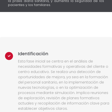
la praxis diaria sanitaria, y aumenta la seguridad de los
pacientes y los familiares.
Identificación
Esta fase inicial se centra en el análisis de
necesidades formativas y operativas del cliente o
centro educativo. Se realiza una detección de
oportunidades de mejora, ya sea en la formación
del personal sanitario, en la implementación de
nuevas tecnologías, o en la optimización de
procesos mediante simulación. Implica reuniones
de exploración, revisión de planes formativos
actuales y recopilación de información clave para
establecer objetivos claros.