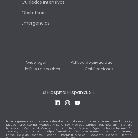
Cuidados Intensivos
Obstetricia
Emergencias
Aviso legal
Política de privacidad
Política de cookies
Certificaciones
© Hospital Hispania, S.L.
L
I
Y
i
n
o
n
s
u
k
t
t
e
a
u
Las imagenes mostradas son utilizadas con autorización y pertenecen a:
Anx Robotica,
MagVenture,
Sooma Medical
,
MECTA,
Nox Medical,
Surgical Science,
SIM Station
,
d
g
b
Innosonian,
Gaumard
,
Vyaire
,
Hugemed
,
Rocket Medical
,
Ergoline
,
Norav
,
Nonin
,
HP-
i
r
e
Cosmos
,
Telesair
,
Hans Rudolph
,
CareVie Medical
,
ANT Neuro
,
Corpuls
,
Weinmann
,
Ferno
, Cardiac Science,
Brayden
,
Thornhill Medical
,
Neoventa
,
General Electric
,