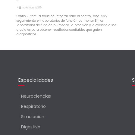
•
noviembre 5, 2024
SentrySuite™: La solución integral para el control, análisis y
seguimiento en laboratorios de función pulmonar En los
laboratorios de función pulmonar, la precisión y la eficiencia son
cruciales para obtener resultados confiables que guíen
diagnósticos …
Especialidades
S
Neurociencias
Respiratorio
Simulación
Digestivo