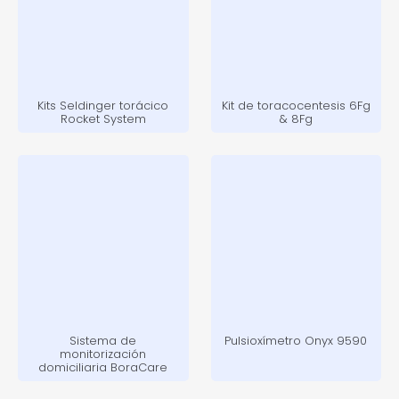
Kits Seldinger torácico
Kit de toracocentesis 6Fg
Rocket System
& 8Fg
Sistema de
Pulsioxímetro Onyx 9590
monitorización
domiciliaria BoraCare