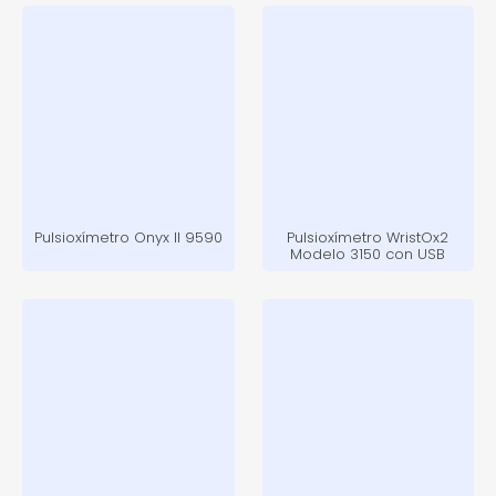
Pulsioxímetro Onyx ll 9590
Pulsioxímetro WristOx2
Modelo 3150 con USB