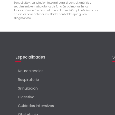
SentrySuite™: La solución integral para el control, análisis y
seguimiento en laboratorios de función pulmonar En los
laboratorios de función pulmonar, la precisión y la eficiencia son
cruciales para obtener resultados confiables que guíen
diagnósticos …
Especialidades
S
Neurociencias
Respiratorio
Simulación
Digestivo
Cuidados Intensivos
Obstetricia