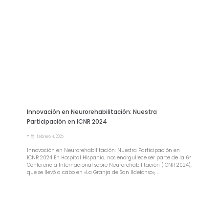
Innovación en Neurorehabilitación: Nuestra
Participación en ICNR 2024
•
febrero 4, 2025
Innovación en Neurorehabilitación: Nuestra Participación en
ICNR 2024 En Hospital Hispania, nos enorgullece ser parte de la 6ª
Conferencia Internacional sobre Neurorehabilitación (ICNR 2024),
que se llevó a cabo en «La Granja de San Ildefonso», …